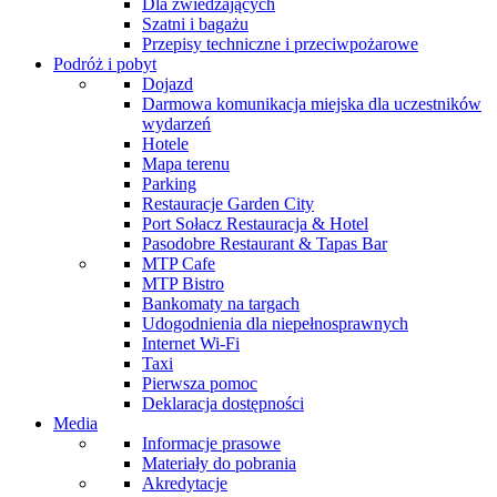
Dla zwiedzających
Szatni i bagażu
Przepisy techniczne i przeciwpożarowe
Podróż i pobyt
Dojazd
Darmowa komunikacja miejska dla uczestników
wydarzeń
Hotele
Mapa terenu
Parking
Restauracje Garden City
Port Sołacz Restauracja & Hotel
Pasodobre Restaurant & Tapas Bar
MTP Cafe
MTP Bistro
Bankomaty na targach
Udogodnienia dla niepełnosprawnych
Internet Wi-Fi
Taxi
Pierwsza pomoc
Deklaracja dostępności
Media
Informacje prasowe
Materiały do pobrania
Akredytacje