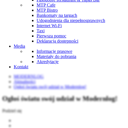
MTP Cafe
MTP Bistro
Bankomaty na targach
Udogodnienia dla niepełnosprawnych
Internet Wi-Fi
Taxi
Pierwsza pomoc
Deklaracja dostępności
Media
Informacje prasowe
Materiały do pobrania
Akredytacje
Kontakt
MODERNLOG
Aktualności
Ogłoś światu swój udział w Modernlog!
Ogłoś światu swój udział w Modernlog!
Podziel się