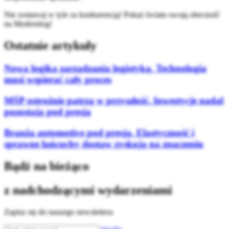
Nie zostawaj w tyle za konkurencją! Pokaż światu swoją obecność
na Modernlog!
Ostatnie artykuły
Nowa logika zarządzania logistyką. Technologia
musi wspierać cały proces
MŚP ostrożnie patrzą w przyszłość. Inwestycje nadal
pozostają pod presją
Branża automotive pod presją. Elastyczność i
sprawne łańcuchy dostaw zyskują na znaczeniu
Bądź na bieżąco
z nadchodzącymi wydarzeniami
Zapisz się do naszego newslettera