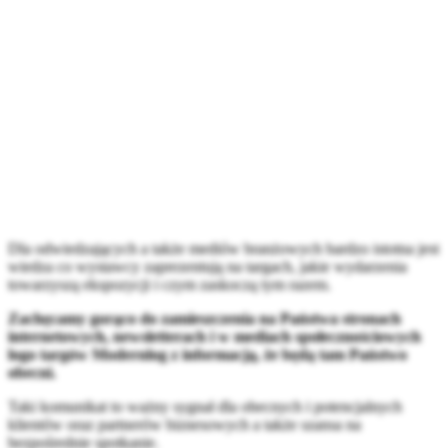
Dla odwiedzających a także mediów branżowych bardzo istotna jest
wiedza co wystawcy zaprezentują na targach, jakie wydarzenia
towarzyszą ekspozycji i czym zaskoczą tym razem.
Zachęcamy gorąco do zamieszczenia na Państwa stronach
internetowych, newsletterach i w mediach społecznościowych
logo targów Modernlog z informacją, że będą tam Państwo
obecni.
Taki komunikat to ważny sygnał dla obecnych i potencjalnych
klientów oraz partnerów biznesowych a także szansa na
bezpośrednie spotkanie.