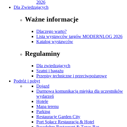
2026
Dla Zwiedzających
Ważne informacje
Dlaczego warto?
Lista wystawców targów MODERNLOG 2026
Katalog wystawców
Regulaminy
Dla zwiedzających
Szatni i bagażu
Przepisy techniczne i przeciwpożarowe
Podróż i pobyt
Dojazd
Darmowa komunikacja miejska dla uczestników
wydarzeń
Hotele
Mapa terenu
Parking
Restauracje Garden City
Port Sołacz Restauracja & Hotel
Pasodobre Restaurant & Tapas Bar