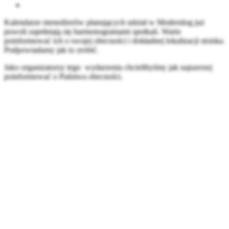
Kalendarze menedżerów planujących udział w Modernlog już
powoli zapełniają się harmonogramami spotkań. Warto
poinformować ich o swojej obecności i dokładnej lokalizacji stoiska.
Podpowiadamy jak to zrobić.
Jako organizatorzy tego wydarzenia chcielibyśmy jak najszerzej
poinformować o Państwa obecności.