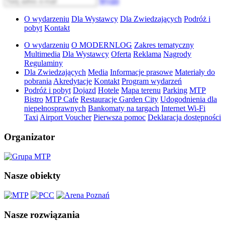
Wyślij
O wydarzeniu
Dla Wystawcy
Dla Zwiedzających
Podróż i
pobyt
Kontakt
O wydarzeniu
O MODERNLOG
Zakres tematyczny
Multimedia
Dla Wystawcy
Oferta
Reklama
Nagrody
Regulaminy
Dla Zwiedzających
Media
Informacje prasowe
Materiały do
pobrania
Akredytacje
Kontakt
Program wydarzeń
Podróż i pobyt
Dojazd
Hotele
Mapa terenu
Parking
MTP
Bistro
MTP Cafe
Restauracje Garden City
Udogodnienia dla
niepełnosprawnych
Bankomaty na targach
Internet Wi-Fi
Taxi
Airport Voucher
Pierwsza pomoc
Deklaracja dostępności
Organizator
Nasze obiekty
Nasze rozwiązania