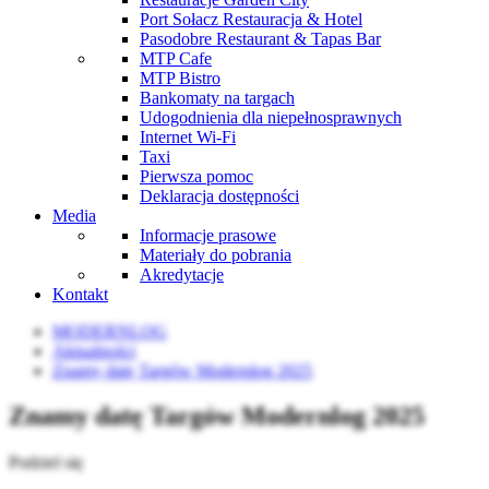
Port Sołacz Restauracja & Hotel
Pasodobre Restaurant & Tapas Bar
MTP Cafe
MTP Bistro
Bankomaty na targach
Udogodnienia dla niepełnosprawnych
Internet Wi-Fi
Taxi
Pierwsza pomoc
Deklaracja dostępności
Media
Informacje prasowe
Materiały do pobrania
Akredytacje
Kontakt
MODERNLOG
Aktualności
Znamy datę Targów Modernlog 2025
Znamy datę Targów Modernlog 2025
Podziel się