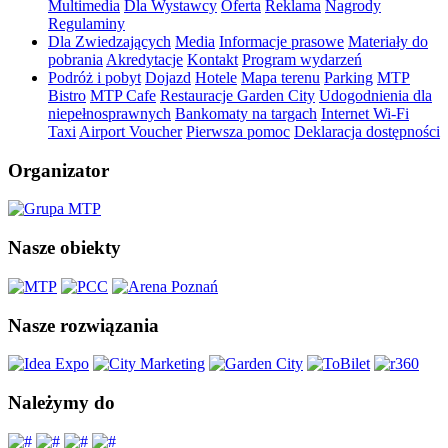
Multimedia
Dla Wystawcy
Oferta
Reklama
Nagrody
Regulaminy
Dla Zwiedzających
Media
Informacje prasowe
Materiały do
pobrania
Akredytacje
Kontakt
Program wydarzeń
Podróż i pobyt
Dojazd
Hotele
Mapa terenu
Parking
MTP
Bistro
MTP Cafe
Restauracje Garden City
Udogodnienia dla
niepełnosprawnych
Bankomaty na targach
Internet Wi-Fi
Taxi
Airport Voucher
Pierwsza pomoc
Deklaracja dostępności
Organizator
Nasze obiekty
Nasze rozwiązania
Należymy do