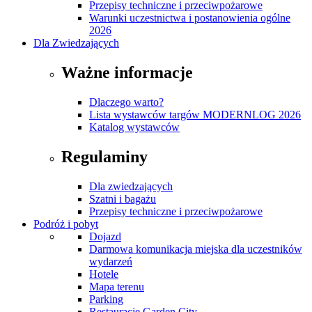
Przepisy techniczne i przeciwpożarowe
Warunki uczestnictwa i postanowienia ogólne
2026
Dla Zwiedzających
Ważne informacje
Dlaczego warto?
Lista wystawców targów MODERNLOG 2026
Katalog wystawców
Regulaminy
Dla zwiedzających
Szatni i bagażu
Przepisy techniczne i przeciwpożarowe
Podróż i pobyt
Dojazd
Darmowa komunikacja miejska dla uczestników
wydarzeń
Hotele
Mapa terenu
Parking
Restauracje Garden City