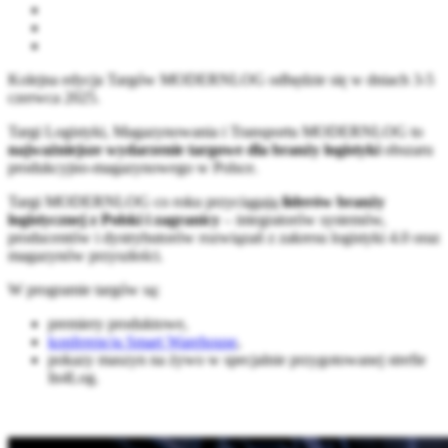
Kolejna edycja Targów MODERNLOG odbędzie się w dniach 3-5
czerwca 2025.
Targi Logistyki, Magazynowania i Transportu MODERNLOG to
najważniejsze wydarzenie targowe dla branży logistyki
obszaru
produkcyjno-magazynowego w Polsce.
Targi MODERNLOG co roku przyciągają
liderów branży
logistycznej z Polski i zagranicy
– integratorów systemów,
producentów i dystrybutorów rozwiązań z zakresu logistyki 4.0 oraz
magazynów przyszłości.
W programie targów są:
premiery produktowe,
konferencja Smart Warehouse
,
pokazy maszyn na żywo w specjalnie przygotowanej strefie
In4Log.