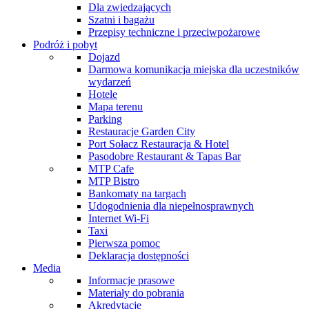
Dla zwiedzających
Szatni i bagażu
Przepisy techniczne i przeciwpożarowe
Podróż i pobyt
Dojazd
Darmowa komunikacja miejska dla uczestników
wydarzeń
Hotele
Mapa terenu
Parking
Restauracje Garden City
Port Sołacz Restauracja & Hotel
Pasodobre Restaurant & Tapas Bar
MTP Cafe
MTP Bistro
Bankomaty na targach
Udogodnienia dla niepełnosprawnych
Internet Wi-Fi
Taxi
Pierwsza pomoc
Deklaracja dostępności
Media
Informacje prasowe
Materiały do pobrania
Akredytacje