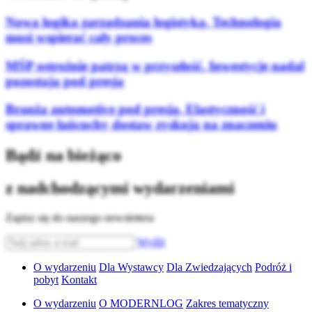
Nowa logika zarządzania logistyką. Technologia
musi wspierać cały proces
MŚP ostrożnie patrzą w przyszłość. Inwestycje nadal
pozostają pod presją
Branża automotive pod presją. Elastyczność i
sprawne łańcuchy dostaw zyskują na znaczeniu
Bądź na bieżąco
z nadchodzącymi wydarzeniami
Zapisz się do naszego newslettera
Wyślij
O wydarzeniu
Dla Wystawcy
Dla Zwiedzających
Podróż i
pobyt
Kontakt
O wydarzeniu
O MODERNLOG
Zakres tematyczny