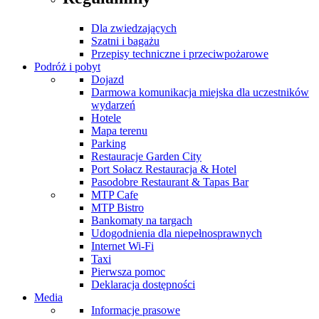
Dla zwiedzających
Szatni i bagażu
Przepisy techniczne i przeciwpożarowe
Podróż i pobyt
Dojazd
Darmowa komunikacja miejska dla uczestników
wydarzeń
Hotele
Mapa terenu
Parking
Restauracje Garden City
Port Sołacz Restauracja & Hotel
Pasodobre Restaurant & Tapas Bar
MTP Cafe
MTP Bistro
Bankomaty na targach
Udogodnienia dla niepełnosprawnych
Internet Wi-Fi
Taxi
Pierwsza pomoc
Deklaracja dostępności
Media
Informacje prasowe