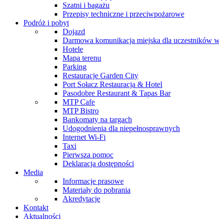
Szatni i bagażu
Przepisy techniczne i przeciwpożarowe
Podróż i pobyt
Dojazd
Darmowa komunikacja miejska dla uczestników 
Hotele
Mapa terenu
Parking
Restauracje Garden City
Port Sołacz Restauracja & Hotel
Pasodobre Restaurant & Tapas Bar
MTP Cafe
MTP Bistro
Bankomaty na targach
Udogodnienia dla niepełnosprawnych
Internet Wi-Fi
Taxi
Pierwsza pomoc
Deklaracja dostępności
Media
Informacje prasowe
Materiały do pobrania
Akredytacje
Kontakt
Aktualności