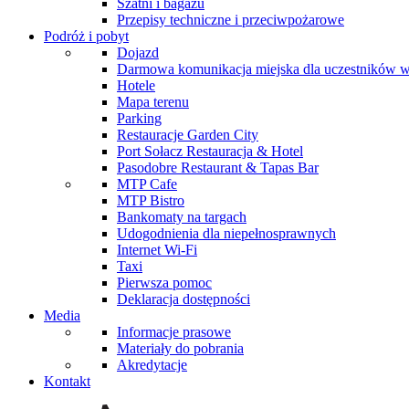
Szatni i bagażu
Przepisy techniczne i przeciwpożarowe
Podróż i pobyt
Dojazd
Darmowa komunikacja miejska dla uczestników 
Hotele
Mapa terenu
Parking
Restauracje Garden City
Port Sołacz Restauracja & Hotel
Pasodobre Restaurant & Tapas Bar
MTP Cafe
MTP Bistro
Bankomaty na targach
Udogodnienia dla niepełnosprawnych
Internet Wi-Fi
Taxi
Pierwsza pomoc
Deklaracja dostępności
Media
Informacje prasowe
Materiały do pobrania
Akredytacje
Kontakt