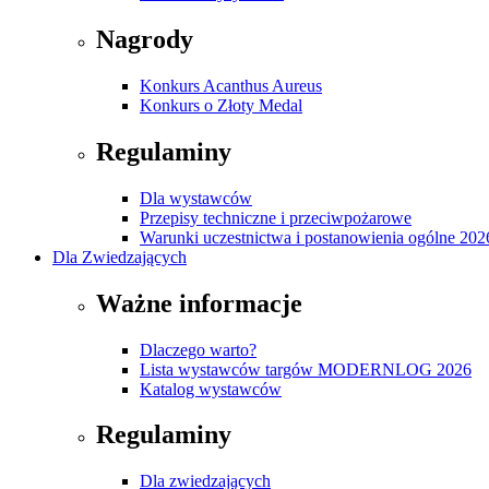
Nagrody
Konkurs Acanthus Aureus
Konkurs o Złoty Medal
Regulaminy
Dla wystawców
Przepisy techniczne i przeciwpożarowe
Warunki uczestnictwa i postanowienia ogólne 202
Dla Zwiedzających
Ważne informacje
Dlaczego warto?
Lista wystawców targów MODERNLOG 2026
Katalog wystawców
Regulaminy
Dla zwiedzających